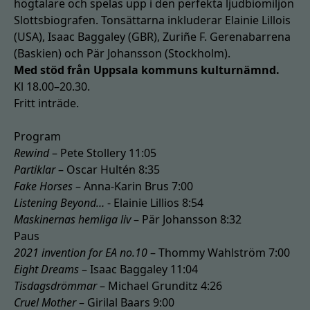
högtalare och spelas upp i den perfekta ljudbiomiljön
Slottsbiografen. Tonsättarna inkluderar Elainie Lillois
(USA), Isaac Baggaley (GBR), Zuriñe F. Gerenabarrena
(Baskien) och Pär Johansson (Stockholm).
Med stöd från Uppsala kommuns kulturnämnd.
Kl 18.00–20.30.
Fritt inträde.
Program
Rewind
–
Pete Stollery
11:05
Partiklar
–
Oscar Hultén
8:35
Fake Horses
–
Anna-Karin Brus
7:00
Listening Beyond…
-
Elainie Lillios
8:54
Maskinernas hemliga liv
–
Pär Johansson
8:32
Paus
2021 invention for EA no.10
–
Thommy Wahlström
7:00
Eight Dreams
–
Isaac Baggaley
11:04
Tisdagsdrömmar
–
Michael Grunditz
4:26
Cruel Mother
–
Girilal Baars
9:00