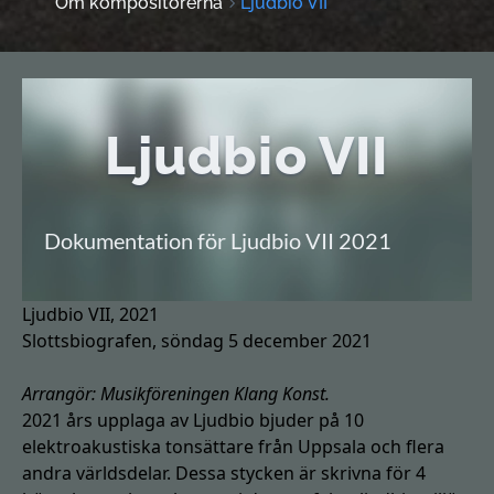
Om kompositörerna
Ljudbio VII
Ljudbio VII
Dokumentation för Ljudbio VII 2021
Ljudbio VII, 2021
Slottsbiografen, söndag 5 december 2021
Arrangör: Musikföreningen Klang Konst.
2021 års upplaga av Ljudbio bjuder på 10
elektroakustiska tonsättare från Uppsala och flera
andra världsdelar. Dessa stycken är skrivna för 4