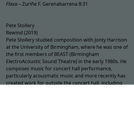
Flaxa
–
Zuriñe F. Gerenabarrena
8:31
Pete Stollery
Rewind (2019)
Pete Stollery studied composition with Jonty Harrison
at the University of Birmingham, where he was one of
the first members of BEAST (Birmingham
ElectroAcoustic Sound Theatre) in the early 1980s. He
composes music for concert hall performance,
particularly acousmatic music and more recently has
created work for outside the concert hall, including
sound installations and internet projects.
He is Professor of Composition and Electroacoustic
Music at the University of Aberdeen, Scotland,
delivering courses on the creative applications of
technology in music and music education to
students, schoolchildren and the general public.
Rewind
looks back over a 40-year association with the